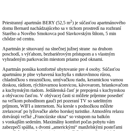
2
Priestranný apartmán BERY (52,5 m
) je súčasťou apartmánového
domu Bernard nachádzajúceho sa v tichom prostredí na rozhraní
Starého a Nového Smokovca pod Slavkovským štítom, 5 min
chôdze od centra.
Apartmán je situovaný na slnečnej južnej strane na druhom
poschodí, s výťahom, bezbariérovým prístupom a s vlastným
vyhradeným parkovacím miestom priamo pod oknami.
Apartmán ponúka komfortné ubytovanie pre 4 osoby. Súčasťou
apartmánu je plne vybavená kuchyňa s mikrovlnnou rúrou,
chladničkou s mrazničkou, umývačkou riadu, keramickou varnou
doskou, rádiom, rýchlovarnou konvicou, kávovarom, hriankovačom
a kuchynským riadom. Jedálenská časť je prepojená s kuchynskou
a obývacou časťou. V obývacej časti si môžete príjemne posedieť
na veľkom pohodlnom gauči pri pozeraní TV so satelitným
príjmom, WIFI a internetom. Na kresle s podnožkou môžete
zrelaxovať po lyžovačke alebo horskej turistike. Atmosféru relaxu
dotvárajú veľké „Francúzske okna“ so vstupom na balkón
s vonkajším sedením. Maximálny komfort počas pobytu vám
zabezpečí spálňa, s dvomi „americkými“ manželskými posteľami