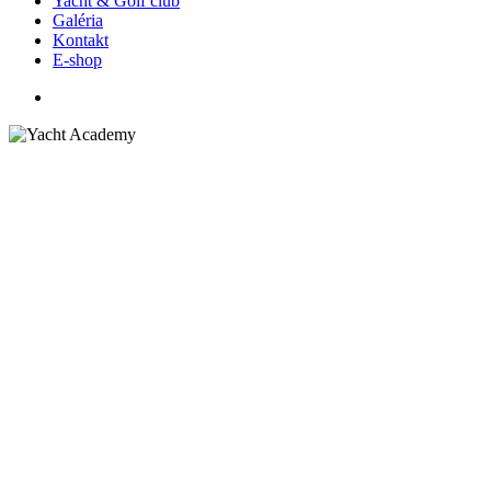
Yacht & Golf club
Galéria
Kontakt
E-shop
facebook
youtube
instagram
phone
email