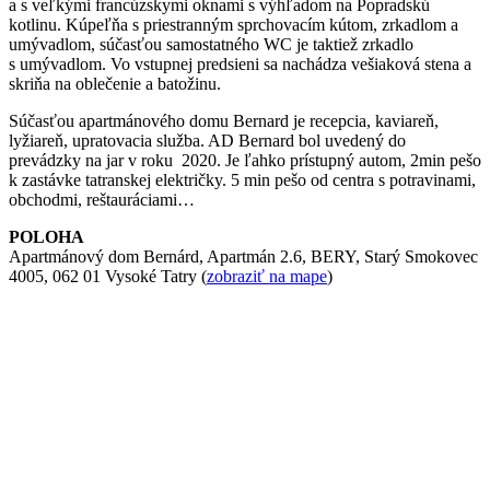
a s veľkými francúzskymi oknami s výhľadom na Popradskú
kotlinu. Kúpeľňa s priestranným sprchovacím kútom, zrkadlom a
umývadlom, súčasťou samostatného WC je taktiež zrkadlo
s umývadlom. Vo vstupnej predsieni sa nachádza vešiaková stena a
skriňa na oblečenie a batožinu.
Súčasťou apartmánového domu Bernard je recepcia, kaviareň,
lyžiareň, upratovacia služba. AD Bernard bol uvedený do
prevádzky na jar v roku 2020. Je ľahko prístupný autom, 2min pešo
k zastávke tatranskej električky. 5 min pešo od centra s potravinami,
obchodmi, reštauráciami…
POLOHA
Apartmánový dom Bernárd, Apartmán 2.6, BERY, Starý Smokovec
4005, 062 01 Vysoké Tatry (
zobraziť na mape
)